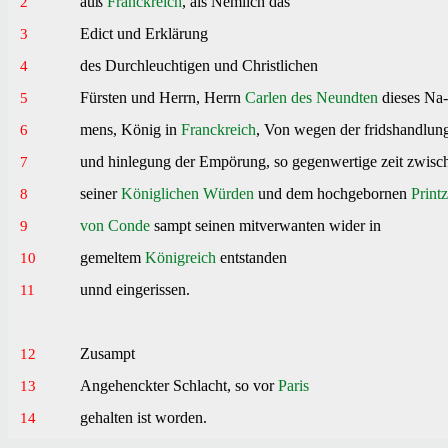
auß
Franckreich
,
als Nemlich das
2
Edict
und
Erklärung
3
des Durchleuchtigen
und
Christlichen
4
Fürsten
und
Herrn
,
Herrn
Carlen des Neundten
dieses
Na
5
mens
,
König
in
Franckreich
,
Von wegen der fridshandlun
6
und
hinlegung der
Empörung
,
so
gegenwertige zeit
zwisc
7
seiner
Königlichen
Würden
und
dem hochgebornen
Print
8
von Conde
sampt
seinen
mitverwanten
wider in
9
gemeltem
Königreich
entstanden
10
unnd
eingerissen
.
11
Zusampt
12
Angehenckter Schlacht
,
so
vor
Paris
13
gehalten
ist
worden.
14