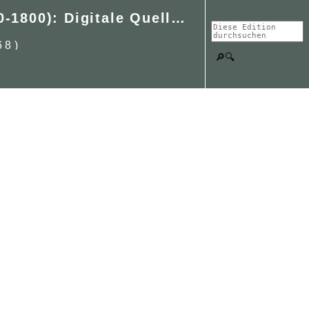
Religiöse Friedenswahrung und Friedensstiftung in Europa (1500-1800): Digitale Quellenedition frühneuzeitlicher Religionsfrieden
68)
🔎🔍