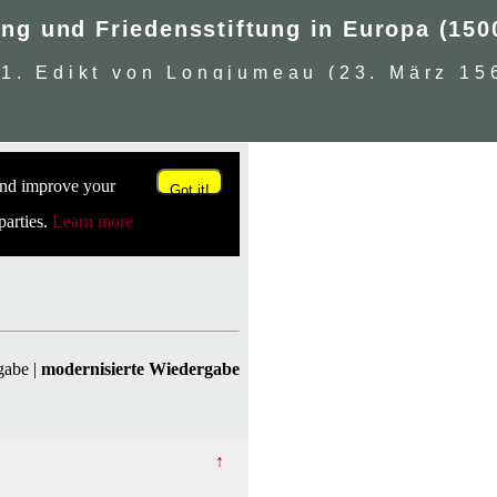
Edikt von Longjumeau (23. März 15
 and improve your
Got it!
parties.
Learn more
rgabe
|
modernisierte Wiedergabe
↑