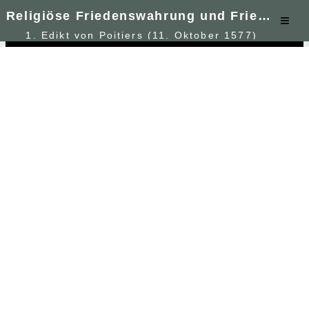
Religiöse Friedenswahrung und Friedensstiftung in Europa (1500-1800): Digitale Quellenedition frühneuzeitlicher Religionsfrieden
≡
Edikt von Poitiers (11. Oktober 1577)
This website uses cookies to enable you to sign up to
Got it!
our services and improve your experience. We do not
knowingly share any information with third parties.
Learn more
Text
diplomatische Wiedergabe
|
modernisierte Wiedergabe
Edikt von Poitiers (11. Oktober 1577)
a
↑
[
Seite: 1
]
Edict de Pacification,
1
Faict
Par
Le
Roy
2