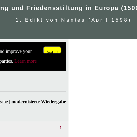
Edikt von Nantes (April 1598)
 and improve your
Got it!
parties.
Learn more
rgabe
|
modernisierte Wiedergabe
↑