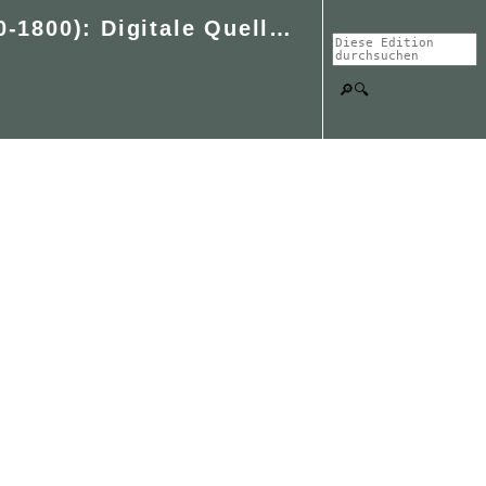
Religiöse Friedenswahrung und Friedensstiftung in Europa (1500-1800): Digitale Quellenedition frühneuzeitlicher Religionsfrieden
🔎🔍