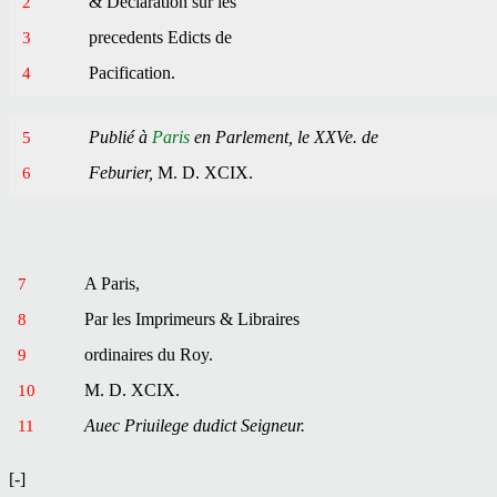
& Declaration
sur
les
2
precedents Edicts de
3
Pacification.
4
Publié à
Paris
en Parlement, le XXVe. de
5
Feburier,
M. D. XCIX.
6
A
Paris
,
7
Par les Imprimeurs & Libraires
8
ordinaires du Roy.
9
M. D. XCIX.
10
Auec Priuilege dudict Seigneur.
11
[-]