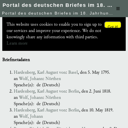
Portal des deutschen Briefes im 18. Jahrhundert
≡
Portal des deutschen Briefes im 18. Jahrhundert
This website uses cookies to enable you to sign up to
Got it!
our services and improve your experience. We do not
knowingly share any information with third parties.
Learn more
Briefmetadaten
Hardenberg, Karl August von
:
Basel
, den 5. May 1795.
an
Wolf, Johann
:
Nörthen
Sprache(n):
de (Deutsch)
Hardenberg, Karl August von
:
Berlin
, den 2. Juni 1818.
an
Wolf, Johann
:
Nörthen
Sprache(n):
de (Deutsch)
Hardenberg, Karl August von
:
Berlin
, den 10. May 1819.
an
Wolf, Johann
Sprache(n):
de (Deutsch)