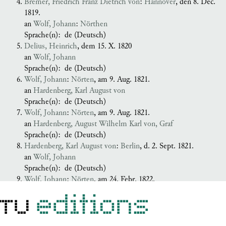
Bremer, Friedrich Franz Dietrich von
:
Hannover
, den 8. Dec.
1819.
an
Wolf, Johann
:
Nörthen
Sprache(n):
de (Deutsch)
Delius, Heinrich
, dem 15. X. 1820
an
Wolf, Johann
Sprache(n):
de (Deutsch)
Wolf, Johann
:
Nörten
, am 9. Aug. 1821.
an
Hardenberg, Karl August von
Sprache(n):
de (Deutsch)
Wolf, Johann
:
Nörten
, am 9. Aug. 1821.
an
Hardenberg, August Wilhelm Karl von, Graf
Sprache(n):
de (Deutsch)
Hardenberg, Karl August von
:
Berlin
, d. 2. Sept. 1821.
an
Wolf, Johann
Sprache(n):
de (Deutsch)
Wolf, Johann
:
Nörten
, am 24. Febr. 1822.
an
Hardenberg, Karl August von
Sprache(n):
de (Deutsch)
Hardenberg, Karl August von
, 24.2.22.
an
Wolf, Johann