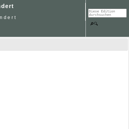
ndert
ndert
🔎🔍