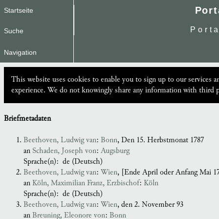
Port
Startseite
Port
Suche
Navigation
This website uses cookies to enable you to sign up to our services 
experience. We do not knowingly share any information with third p
Briefmetadaten
Beethoven, Ludwig van
:
Bonn
, Den 15. Herbstmonat 1787
an
Schaden, Joseph von
:
Augsburg
Sprache(n):
de (Deutsch)
Beethoven, Ludwig van
:
Wien
, [Ende April oder Anfang Mai 17
an
Köln, Maximilian Franz, Erzbischof
:
Köln
Sprache(n):
de (Deutsch)
Beethoven, Ludwig van
:
Wien
, den 2. November 93
an
Breuning, Eleonore von
:
Bonn