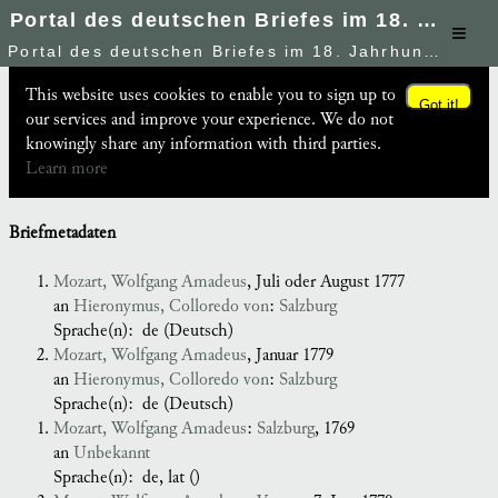
Portal des deutschen Briefes im 18. Jahrhundert
≡
Portal des deutschen Briefes im 18. Jahrhundert
This website uses cookies to enable you to sign up to
Got it!
our services and improve your experience. We do not
knowingly share any information with third parties.
Learn more
Briefmetadaten
Mozart, Wolfgang Amadeus
, Juli oder August 1777
an
Hieronymus, Colloredo von
:
Salzburg
Sprache(n):
de (Deutsch)
Mozart, Wolfgang Amadeus
, Januar 1779
an
Hieronymus, Colloredo von
:
Salzburg
Sprache(n):
de (Deutsch)
Mozart, Wolfgang Amadeus
:
Salzburg
, 1769
an
Unbekannt
Sprache(n):
de, lat ()