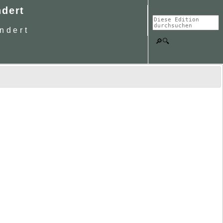
ndert
ndert
🔎🔍