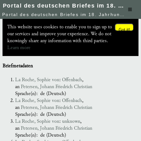
Portal des deutschen Briefes im 18. Jahrhundert
≡
Portal des deutschen Briefes im 18. Jahrhundert
This website uses cookies to enable you to sign up to
Got it!
our services and improve your experience. We do not
knowingly share any information with third parties.
Learn more
Briefmetadaten
La Roche, Sophie von
:
Offenbach
,
an
Petersen, Johann Friedrich Christian
Sprache(n):
de (Deutsch)
La Roche, Sophie von
:
Offenbach
,
an
Petersen, Johann Friedrich Christian
Sprache(n):
de (Deutsch)
La Roche, Sophie von
:
unknown
,
an
Petersen, Johann Friedrich Christian
Sprache(n):
de (Deutsch)