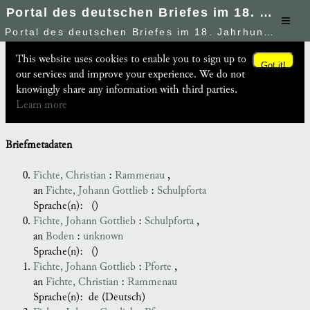
Portal des deutschen Briefes im 18. Jahrhundert
≡
Portal des deutschen Briefes im 18. Jahrhundert
This website uses cookies to enable you to sign up to
Got it!
our services and improve your experience. We do not
knowingly share any information with third parties.
Learn more
Briefmetadaten
Fichte, Christian
:
Rammenau
,
an
Fichte, Johann Gottlieb
:
Schulpforta
Sprache(n):
()
Fichte, Johann Gottlieb
:
Schulpforta
,
an
Boden
:
unknown
Sprache(n):
()
Fichte, Johann Gottlieb
:
Pforte
,
an
Fichte, Christian
:
Rammenau
Sprache(n):
de (Deutsch)