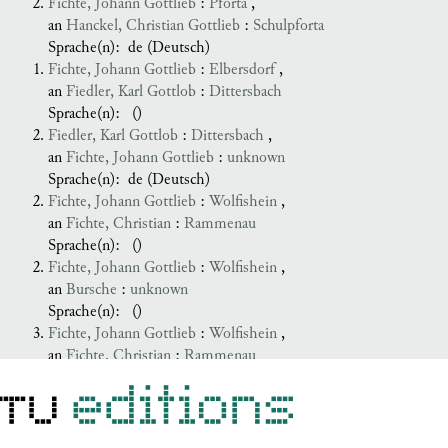
Fichte, Johann Gottlieb
:
Pforta
,
an
Hanckel, Christian Gottlieb
:
Schulpforta
Sprache(n):
de (Deutsch)
Fichte, Johann Gottlieb
:
Elbersdorf
,
an
Fiedler, Karl Gottlob
:
Dittersbach
Sprache(n):
()
Fiedler, Karl Gottlob
:
Dittersbach
,
an
Fichte, Johann Gottlieb
:
unknown
Sprache(n):
de (Deutsch)
Fichte, Johann Gottlieb
:
Wolfishein
,
an
Fichte, Christian
:
Rammenau
Sprache(n):
()
Fichte, Johann Gottlieb
:
Wolfishein
,
an
Bursche
:
unknown
Sprache(n):
()
Fichte, Johann Gottlieb
:
Wolfishein
,
an
Fichte, Christian
:
Rammenau
Sprache(n):
de (Deutsch)
Fichte, Johann Gottlieb
:
Wolfshain
,
an
Nestler, Karl Christoph
:
Bauzen
Sprache(n):
de (Deutsch)