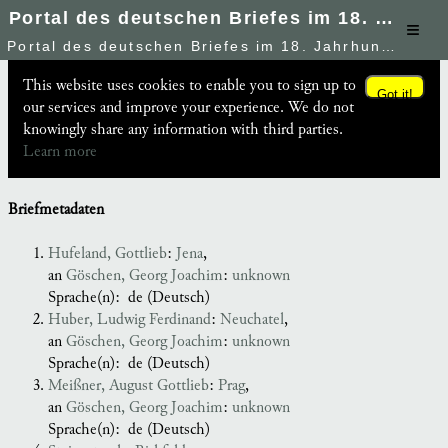
Portal des deutschen Briefes im 18. Jahrhundert
≡
Portal des deutschen Briefes im 18. Jahrhundert
This website uses cookies to enable you to sign up to
Got it!
our services and improve your experience. We do not
knowingly share any information with third parties.
Learn more
Briefmetadaten
Hufeland, Gottlieb
:
Jena
,
an
Göschen, Georg Joachim
:
unknown
Sprache(n):
de (Deutsch)
Huber, Ludwig Ferdinand
:
Neuchatel
,
an
Göschen, Georg Joachim
:
unknown
Sprache(n):
de (Deutsch)
Meißner, August Gottlieb
:
Prag
,
an
Göschen, Georg Joachim
:
unknown
Sprache(n):
de (Deutsch)