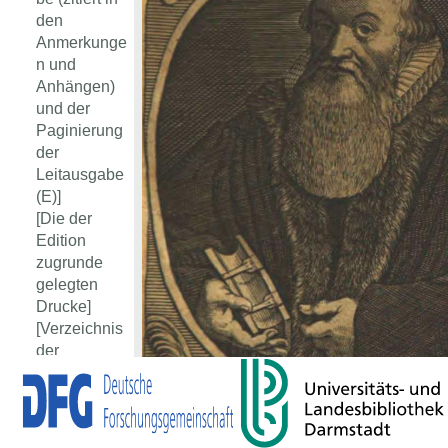
den
Anmerkunge
n und
Anhängen)
und der
Paginierung
der
Leitausgabe
(E)]
[Die der
Edition
zugrunde
gelegten
Drucke]
[Verzeichnis
der
Emendation
en]
[Verzeichnis
der