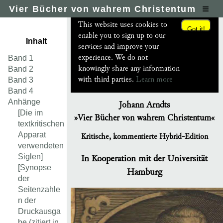
≡
Vier Bücher von wahrem Christentum
This website uses cookies to
Got it!
enable you to sign up to our
Inhalt
services and improve your
experience. We do not
Band 1
knowingly share any information
Band 2
with third parties.
Learn more
Band 3
Band 4
Anhänge
Johann Arndts
[Die im
»Vier Bücher von wahrem Christentum«
textkritischen
Apparat
Kritische, kommentierte Hybrid-Edition
verwendeten
In Kooperation mit der Universität
Siglen]
[Synopse
Hamburg
der
Seitenzahle
n der
Druckausga
be (zitiert in